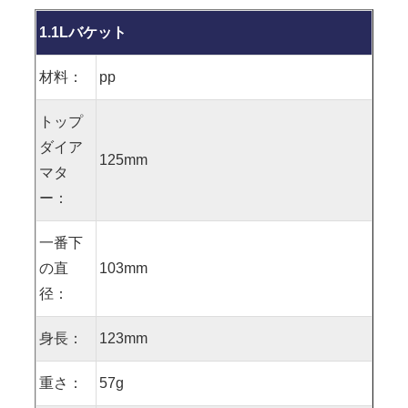
1.1Lバケット
材料：
pp
トップ
ダイア
125mm
マタ
ー：
一番下
の直
103mm
径：
身長：
123mm
重さ：
57g