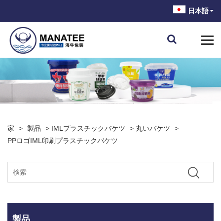
日本語
家
>
製品
>
IMLプラスチックバケツ
>
丸いバケツ
>
PPロゴIML印刷プラスチックバケツ
製品